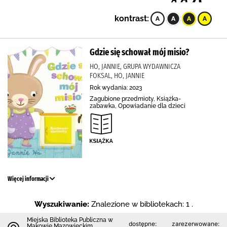
kontrast:
Gdzie się schował mój misio?
HO, JANNIE, GRUPA WYDAWNICZA
FOKSAL, HO, JANNIE
Rok wydania: 2023
Zagubione przedmioty, Książka-
zabawka, Opowiadanie dla dzieci
Więcej informacji
Wyszukiwanie:
Znalezione w bibliotekach: 1 .
Miejska Biblioteka Publiczna w
dostępne:
zarezerwowane:
Makowie Mazowieckim