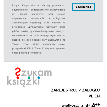
Instytut Książki dba o ochronę prywatności
ZAMKNIJ
użytkowników i bezpieczeństwo przetwarzania
ich danych osobowych oraz stosuje
odpowiednie rozwiązania technologiczne
zapobiegające ingerencji osób trzecich w
prywatność użytkowników. Używamy także
plików cookies, by ułatwić korzystanie z naszych
serwisów oraz do celów statystycznych.Jeśli nie
chcesz, by pliki cookies były zapisywane na
Twoim dysku zmień ustawienia swojej
przeglądarki. Kliknij "Zamknij" aby zaakceptować
naszą politykę prywatności.
ZAREJESTRUJ / ZALOGUJ
PL
EN
wielkość: