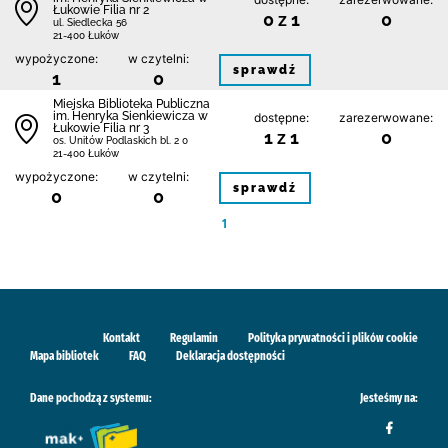
Łukowie Filia nr 2
0 z 1
0
ul. Siedlecka 56
21-400 Łuków
wypożyczone:
w czytelni:
sprawdź
1
0
Miejska Biblioteka Publiczna
im. Henryka Sienkiewicza w
dostępne:
zarezerwowane:
Łukowie Filia nr 3
1 z 1
0
os. Unitów Podlaskich bl. 2 0
21-400 Łuków
wypożyczone:
w czytelni:
sprawdź
0
0
1
Kontakt
Regulamin
Polityka prywatności i plików cookie
Mapa bibliotek
FAQ
Deklaracja dostępności
Dane pochodzą z systemu:
Jesteśmy na: