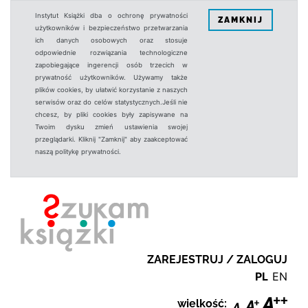
Instytut Książki dba o ochronę prywatności
ZAMKNIJ
użytkowników i bezpieczeństwo przetwarzania
ich danych osobowych oraz stosuje
odpowiednie rozwiązania technologiczne
zapobiegające ingerencji osób trzecich w
prywatność użytkowników. Używamy także
plików cookies, by ułatwić korzystanie z naszych
serwisów oraz do celów statystycznych.Jeśli nie
chcesz, by pliki cookies były zapisywane na
Twoim dysku zmień ustawienia swojej
przeglądarki. Kliknij "Zamknij" aby zaakceptować
naszą politykę prywatności.
ZAREJESTRUJ / ZALOGUJ
PL
EN
wielkość: