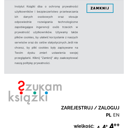
Instytut Książki dba o ochronę prywatności
ZAMKNIJ
użytkowników i bezpieczeństwo przetwarzania
ich danych osobowych oraz stosuje
odpowiednie rozwiązania technologiczne
zapobiegające ingerencji osób trzecich w
prywatność użytkowników. Używamy także
plików cookies, by ułatwić korzystanie z naszych
serwisów oraz do celów statystycznych.Jeśli nie
chcesz, by pliki cookies były zapisywane na
Twoim dysku zmień ustawienia swojej
przeglądarki. Kliknij "Zamknij" aby zaakceptować
naszą politykę prywatności.
ZAREJESTRUJ / ZALOGUJ
PL
EN
wielkość: