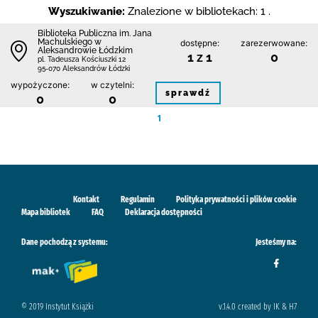
Wyszukiwanie:
Znalezione w bibliotekach: 1 .
Biblioteka Publiczna im. Jana
Machulskiego w
dostępne:
zarezerwowane:
Aleksandrowie Łódzkim
1 z 1
0
pl. Tadeusza Kościuszki 12
95-070 Aleksandrów Łódzki
wypożyczone:
w czytelni:
sprawdź
0
0
1
Kontakt
Regulamin
Polityka prywatności i plików cookie
Mapa bibliotek
FAQ
Deklaracja dostępności
Dane pochodzą z systemu:
Jesteśmy na:
© 2019 Instytut Książki
v.1.4.0 created by IK & H7