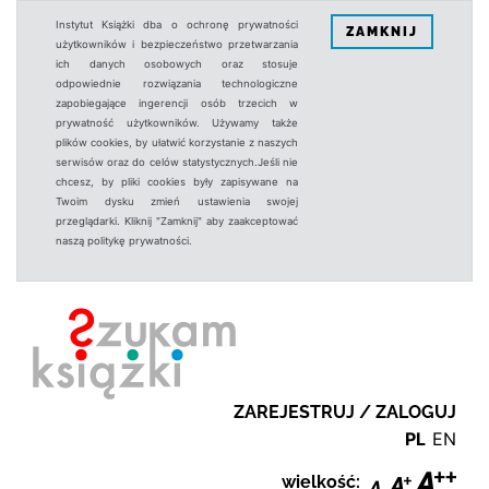
Instytut Książki dba o ochronę prywatności
ZAMKNIJ
użytkowników i bezpieczeństwo przetwarzania
ich danych osobowych oraz stosuje
odpowiednie rozwiązania technologiczne
zapobiegające ingerencji osób trzecich w
prywatność użytkowników. Używamy także
plików cookies, by ułatwić korzystanie z naszych
serwisów oraz do celów statystycznych.Jeśli nie
chcesz, by pliki cookies były zapisywane na
Twoim dysku zmień ustawienia swojej
przeglądarki. Kliknij "Zamknij" aby zaakceptować
naszą politykę prywatności.
ZAREJESTRUJ / ZALOGUJ
PL
EN
wielkość: