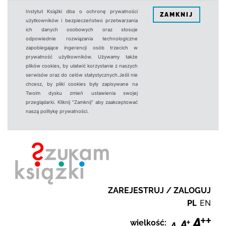
Instytut Książki dba o ochronę prywatności
ZAMKNIJ
użytkowników i bezpieczeństwo przetwarzania
ich danych osobowych oraz stosuje
odpowiednie rozwiązania technologiczne
zapobiegające ingerencji osób trzecich w
prywatność użytkowników. Używamy także
plików cookies, by ułatwić korzystanie z naszych
serwisów oraz do celów statystycznych.Jeśli nie
chcesz, by pliki cookies były zapisywane na
Twoim dysku zmień ustawienia swojej
przeglądarki. Kliknij "Zamknij" aby zaakceptować
naszą politykę prywatności.
ZAREJESTRUJ / ZALOGUJ
PL
EN
wielkość: