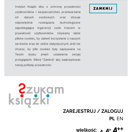
Instytut Książki dba o ochronę prywatności
ZAMKNIJ
użytkowników i bezpieczeństwo przetwarzania
ich danych osobowych oraz stosuje
odpowiednie rozwiązania technologiczne
zapobiegające ingerencji osób trzecich w
prywatność użytkowników. Używamy także
plików cookies, by ułatwić korzystanie z naszych
serwisów oraz do celów statystycznych.Jeśli nie
chcesz, by pliki cookies były zapisywane na
Twoim dysku zmień ustawienia swojej
przeglądarki. Kliknij "Zamknij" aby zaakceptować
naszą politykę prywatności.
ZAREJESTRUJ / ZALOGUJ
PL
EN
wielkość: