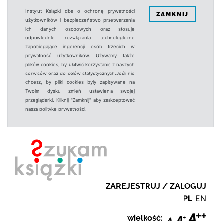
Instytut Książki dba o ochronę prywatności
ZAMKNIJ
użytkowników i bezpieczeństwo przetwarzania
ich danych osobowych oraz stosuje
odpowiednie rozwiązania technologiczne
zapobiegające ingerencji osób trzecich w
prywatność użytkowników. Używamy także
plików cookies, by ułatwić korzystanie z naszych
serwisów oraz do celów statystycznych.Jeśli nie
chcesz, by pliki cookies były zapisywane na
Twoim dysku zmień ustawienia swojej
przeglądarki. Kliknij "Zamknij" aby zaakceptować
naszą politykę prywatności.
ZAREJESTRUJ / ZALOGUJ
PL
EN
wielkość: