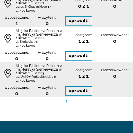
Łukowie Filia nr 1
0 z 1
0
os. dr. B. Chącińskiego 17
21-400 Łuków
wypożyczone:
w czytelni:
sprawdź
1
0
Miejska Biblioteka Publiczna
im. Henryka Sienkiewicza w
dostępne:
zarezerwowane:
Łukowie Filia nr 2
1 z 1
0
ul. Siedlecka 56
21-400 Łuków
wypożyczone:
w czytelni:
sprawdź
0
0
Miejska Biblioteka Publiczna
im. Henryka Sienkiewicza w
dostępne:
zarezerwowane:
Łukowie Filia nr 3
1 z 1
0
os. Unitów Podlaskich bl. 2 0
21-400 Łuków
wypożyczone:
w czytelni:
sprawdź
0
0
1