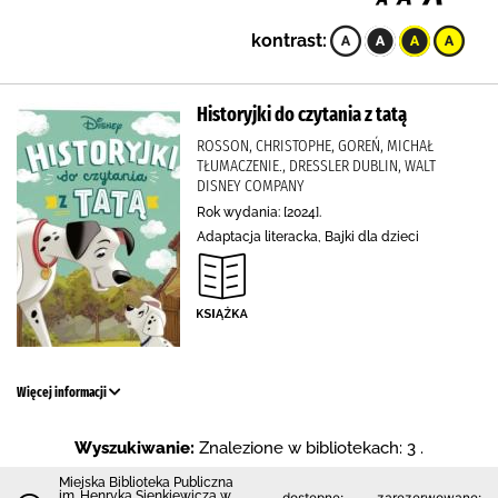
kontrast:
Historyjki do czytania z tatą
ROSSON, CHRISTOPHE, GOREŃ, MICHAŁ
TŁUMACZENIE., DRESSLER DUBLIN, WALT
DISNEY COMPANY
Rok wydania: [2024].
Adaptacja literacka, Bajki dla dzieci
Więcej informacji
Wyszukiwanie:
Znalezione w bibliotekach: 3 .
Miejska Biblioteka Publiczna
im. Henryka Sienkiewicza w
dostępne:
zarezerwowane: