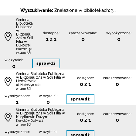
Wyszukiwanie:
Znalezione w bibliotekach: 3 .
Gminna
Biblioteka
Publiczna
w
dostępne:
zarezerwowane:
wypożyczone:
Biłgoraju
z/s w Soli
1 z 1
0
0
Filia w
Bukowej
Bukowa 98
23-400 Sól
w czytelni:
sprawdź
0
Gminna Biblioteka Publiczna
w Biłgoraju z/s w Soli Filia w
dostępne:
zarezerwowane:
Hedwiżynie
0 z 1
0
ul. Hedwiżyn 88b
23-400 Sól
wypożyczone:
w czytelni:
sprawdź
1
0
Gminna Biblioteka Publiczna
w Biłgoraju z/s w Soli Filia w
dostępne:
zarezerwowane:
Korytkowie Dużym
0 z 1
0
Korytków Duży 118
23-400 Sól
wypożyczone:
w czytelni:
sprawdź