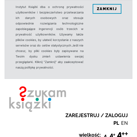
Instytut Książki dba o ochronę prywatności
ZAMKNIJ
użytkowników i bezpieczeństwo przetwarzania
ich danych osobowych oraz stosuje
odpowiednie rozwiązania technologiczne
zapobiegające ingerencji osób trzecich w
prywatność użytkowników. Używamy także
plików cookies, by ułatwić korzystanie z naszych
serwisów oraz do celów statystycznych.Jeśli nie
chcesz, by pliki cookies były zapisywane na
Twoim dysku zmień ustawienia swojej
przeglądarki. Kliknij "Zamknij" aby zaakceptować
naszą politykę prywatności.
ZAREJESTRUJ / ZALOGUJ
PL
EN
wielkość: