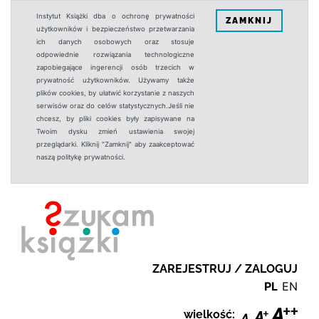
Instytut Książki dba o ochronę prywatności
ZAMKNIJ
użytkowników i bezpieczeństwo przetwarzania
ich danych osobowych oraz stosuje
odpowiednie rozwiązania technologiczne
zapobiegające ingerencji osób trzecich w
prywatność użytkowników. Używamy także
plików cookies, by ułatwić korzystanie z naszych
serwisów oraz do celów statystycznych.Jeśli nie
chcesz, by pliki cookies były zapisywane na
Twoim dysku zmień ustawienia swojej
przeglądarki. Kliknij "Zamknij" aby zaakceptować
naszą politykę prywatności.
ZAREJESTRUJ / ZALOGUJ
PL
EN
wielkość: