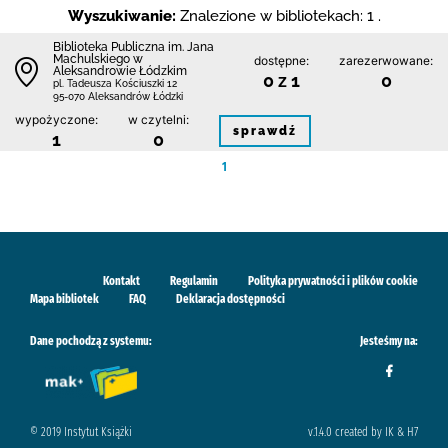
Wyszukiwanie:
Znalezione w bibliotekach: 1 .
Biblioteka Publiczna im. Jana
Machulskiego w
dostępne:
zarezerwowane:
Aleksandrowie Łódzkim
0 z 1
0
pl. Tadeusza Kościuszki 12
95-070 Aleksandrów Łódzki
wypożyczone:
w czytelni:
sprawdź
1
0
1
Kontakt
Regulamin
Polityka prywatności i plików cookie
Mapa bibliotek
FAQ
Deklaracja dostępności
Dane pochodzą z systemu:
Jesteśmy na:
© 2019 Instytut Książki
v.1.4.0 created by IK & H7