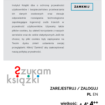
Instytut Książki dba o ochronę prywatności
ZAMKNIJ
użytkowników i bezpieczeństwo przetwarzania
ich danych osobowych oraz stosuje
odpowiednie rozwiązania technologiczne
zapobiegające ingerencji osób trzecich w
prywatność użytkowników. Używamy także
plików cookies, by ułatwić korzystanie z naszych
serwisów oraz do celów statystycznych.Jeśli nie
chcesz, by pliki cookies były zapisywane na
Twoim dysku zmień ustawienia swojej
przeglądarki. Kliknij "Zamknij" aby zaakceptować
naszą politykę prywatności.
ZAREJESTRUJ / ZALOGUJ
PL
EN
wielkość: