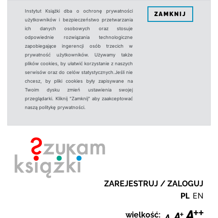
Instytut Książki dba o ochronę prywatności
ZAMKNIJ
użytkowników i bezpieczeństwo przetwarzania
ich danych osobowych oraz stosuje
odpowiednie rozwiązania technologiczne
zapobiegające ingerencji osób trzecich w
prywatność użytkowników. Używamy także
plików cookies, by ułatwić korzystanie z naszych
serwisów oraz do celów statystycznych.Jeśli nie
chcesz, by pliki cookies były zapisywane na
Twoim dysku zmień ustawienia swojej
przeglądarki. Kliknij "Zamknij" aby zaakceptować
naszą politykę prywatności.
ZAREJESTRUJ / ZALOGUJ
PL
EN
wielkość: