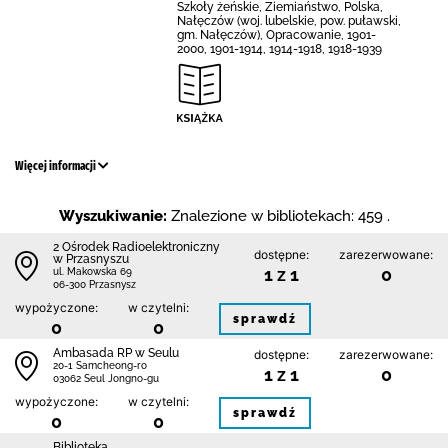
Szkoły żeńskie, Ziemiaństwo, Polska,
Nałęczów (woj. lubelskie, pow. puławski,
gm. Nałęczów), Opracowanie, 1901-
2000, 1901-1914, 1914-1918, 1918-1939
Więcej informacji
Wyszukiwanie:
Znalezione w bibliotekach: 459 .
2 Ośrodek Radioelektroniczny
dostępne:
zarezerwowane:
w Przasnyszu
1 z 1
0
ul. Makowska 69
06-300 Przasnysz
wypożyczone:
w czytelni:
sprawdź
0
0
Ambasada RP w Seulu
dostępne:
zarezerwowane:
20-1 Samcheong-ro
1 z 1
0
03062 Seul Jongno-gu
wypożyczone:
w czytelni:
sprawdź
0
0
Biblio­teka