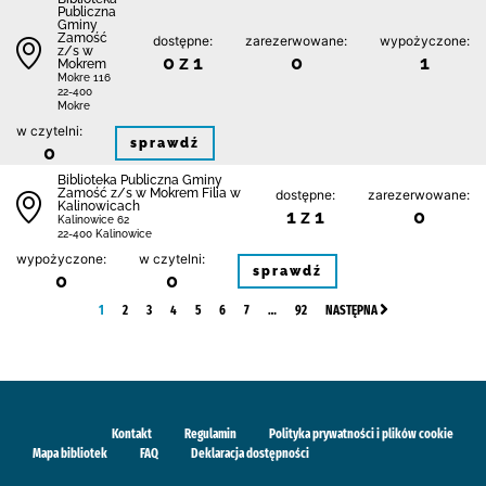
Publiczna
Gminy
Zamość
dostępne:
zarezerwowane:
wypożyczone:
z/s w
0 z 1
0
1
Mokrem
Mokre 116
22-400
Mokre
w czytelni:
sprawdź
0
Biblio­teka Publiczna Gminy
Zamość z/s w Mokrem Filia w
dostępne:
zarezerwowane:
Kalinowicach
1 z 1
0
Kalinowice 62
22-400 Kalinowice
wypożyczone:
w czytelni:
sprawdź
0
0
1
2
3
4
5
6
7
…
92
NASTĘPNA
Kontakt
Regulamin
Polityka prywatności i plików cookie
Mapa bibliotek
FAQ
Deklaracja dostępności