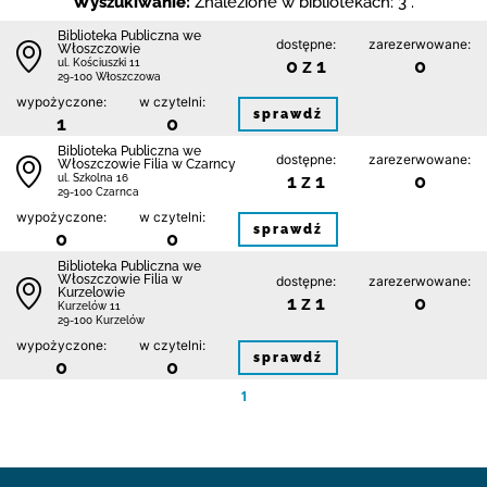
Wyszukiwanie:
Znalezione w bibliotekach: 3 .
Biblioteka Publiczna we
dostępne:
zarezerwowane:
Włoszczowie
0 z 1
0
ul. Kościuszki 11
29-100 Włoszczowa
wypożyczone:
w czytelni:
sprawdź
1
0
Biblioteka Publiczna we
dostępne:
zarezerwowane:
Włoszczowie Filia w Czarncy
1 z 1
0
ul. Szkolna 16
29-100 Czarnca
wypożyczone:
w czytelni:
sprawdź
0
0
Biblioteka Publiczna we
Włoszczowie Filia w
dostępne:
zarezerwowane:
Kurzelowie
1 z 1
0
Kurzelów 11
29-100 Kurzelów
wypożyczone:
w czytelni:
sprawdź
0
0
1