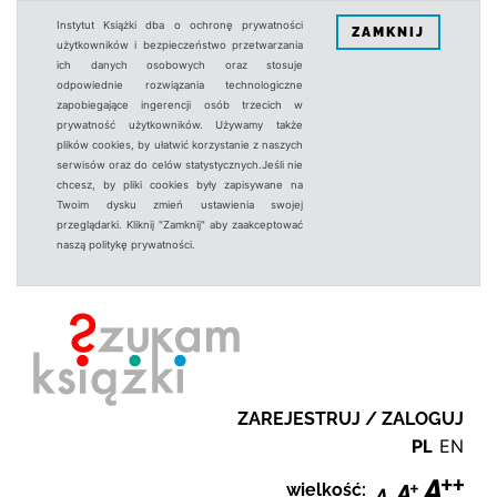
Instytut Książki dba o ochronę prywatności
ZAMKNIJ
użytkowników i bezpieczeństwo przetwarzania
ich danych osobowych oraz stosuje
odpowiednie rozwiązania technologiczne
zapobiegające ingerencji osób trzecich w
prywatność użytkowników. Używamy także
plików cookies, by ułatwić korzystanie z naszych
serwisów oraz do celów statystycznych.Jeśli nie
chcesz, by pliki cookies były zapisywane na
Twoim dysku zmień ustawienia swojej
przeglądarki. Kliknij "Zamknij" aby zaakceptować
naszą politykę prywatności.
ZAREJESTRUJ / ZALOGUJ
PL
EN
wielkość: