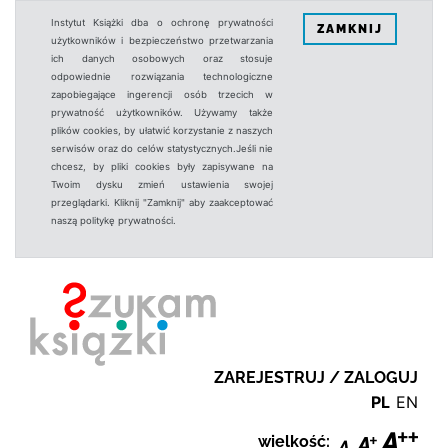
Instytut Książki dba o ochronę prywatności
ZAMKNIJ
użytkowników i bezpieczeństwo przetwarzania
ich danych osobowych oraz stosuje
odpowiednie rozwiązania technologiczne
zapobiegające ingerencji osób trzecich w
prywatność użytkowników. Używamy także
plików cookies, by ułatwić korzystanie z naszych
serwisów oraz do celów statystycznych.Jeśli nie
chcesz, by pliki cookies były zapisywane na
Twoim dysku zmień ustawienia swojej
przeglądarki. Kliknij "Zamknij" aby zaakceptować
naszą politykę prywatności.
ZAREJESTRUJ / ZALOGUJ
PL
EN
wielkość: