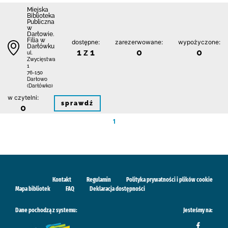
Miejska
Biblioteka
Publiczna
w
Darłowie.
Filia w
dostępne:
zarezerwowane:
wypożyczone:
Darłówku
1 z 1
0
0
ul.
Zwycięstwa
1
76-150
Darłowo
(Darłówko)
w czytelni:
sprawdź
0
1
Kontakt
Regulamin
Polityka prywatności i plików cookie
Mapa bibliotek
FAQ
Deklaracja dostępności
Dane pochodzą z systemu:
Jesteśmy na: