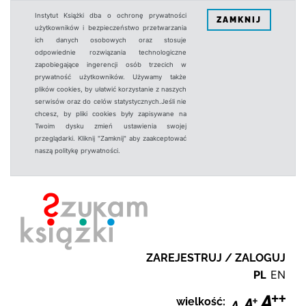
Instytut Książki dba o ochronę prywatności
ZAMKNIJ
użytkowników i bezpieczeństwo przetwarzania
ich danych osobowych oraz stosuje
odpowiednie rozwiązania technologiczne
zapobiegające ingerencji osób trzecich w
prywatność użytkowników. Używamy także
plików cookies, by ułatwić korzystanie z naszych
serwisów oraz do celów statystycznych.Jeśli nie
chcesz, by pliki cookies były zapisywane na
Twoim dysku zmień ustawienia swojej
przeglądarki. Kliknij "Zamknij" aby zaakceptować
naszą politykę prywatności.
ZAREJESTRUJ / ZALOGUJ
PL
EN
wielkość: