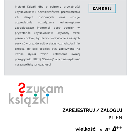
Instytut Książki dba o ochronę prywatności
ZAMKNIJ
użytkowników i bezpieczeństwo przetwarzania
ich danych osobowych oraz stosuje
odpowiednie rozwiązania technologiczne
zapobiegające ingerencji osób trzecich w
prywatność użytkowników. Używamy także
plików cookies, by ułatwić korzystanie z naszych
serwisów oraz do celów statystycznych.Jeśli nie
chcesz, by pliki cookies były zapisywane na
Twoim dysku zmień ustawienia swojej
przeglądarki. Kliknij "Zamknij" aby zaakceptować
naszą politykę prywatności.
ZAREJESTRUJ / ZALOGUJ
PL
EN
wielkość: