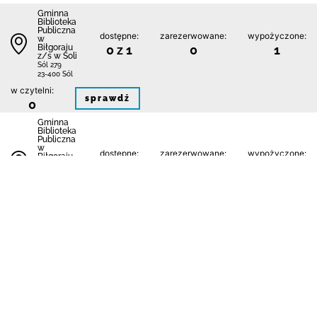
Gminna
Biblioteka
Publiczna
dostępne:
zarezerwowane:
wypożyczone:
w
Biłgoraju
0 z 1
0
1
z/s w Soli
Sól 279
23-400 Sól
w czytelni:
sprawdź
0
Gminna
Biblioteka
Publiczna
w
dostępne:
zarezerwowane:
wypożyczone:
Biłgoraju
z/s w Soli
1 z 1
0
0
Filia w
Bukowej
Bukowa 98
23-400 Sól
w czytelni:
sprawdź
0
Gminna
Biblioteka
Publiczna
w
dostępne:
zarezerwowane:
wypożyczone:
Biłgoraju
z/s w Soli
0 z 1
0
1
Filia w
Dereźni
Dereźnia 1a