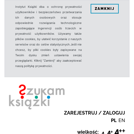
Instytut Książki dba o ochronę prywatności
ZAMKNIJ
użytkowników i bezpieczeństwo przetwarzania
ich danych osobowych oraz stosuje
odpowiednie rozwiązania technologiczne
zapobiegające ingerencji osób trzecich w
prywatność użytkowników. Używamy także
plików cookies, by ułatwić korzystanie z naszych
serwisów oraz do celów statystycznych.Jeśli nie
chcesz, by pliki cookies były zapisywane na
Twoim dysku zmień ustawienia swojej
przeglądarki. Kliknij "Zamknij" aby zaakceptować
naszą politykę prywatności.
ZAREJESTRUJ / ZALOGUJ
PL
EN
wielkość: