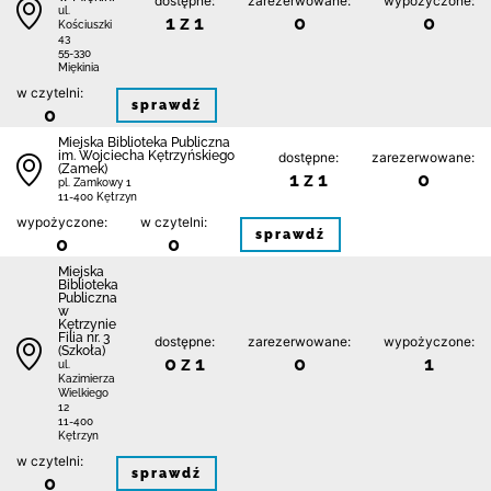
dostępne:
zarezerwowane:
wypożyczone:
ul.
1 z 1
0
0
Kościuszki
43
55-330
Miękinia
w czytelni:
sprawdź
0
Miejska Biblioteka Publiczna
im. Wojciecha Kętrzyńskiego
dostępne:
zarezerwowane:
(Zamek)
1 z 1
0
pl. Zamkowy 1
11-400 Kętrzyn
wypożyczone:
w czytelni:
sprawdź
0
0
Miejska
Biblioteka
Publiczna
w
Kętrzynie
Filia nr. 3
dostępne:
zarezerwowane:
wypożyczone:
(Szkoła)
0 z 1
0
1
ul.
Kazimierza
Wielkiego
12
11-400
Kętrzyn
w czytelni:
sprawdź
0