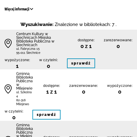
Więcej informacji
Wyszukiwanie:
Znalezione w bibliotekach: 7 .
Centrum Kultury w
Siechnicach Miejska
dostępne:
zarezerwowane:
Biblioteka Publiczna w
Siechnicach
0 z 1
0
ul. Fabryczna 15
55-011 Siechnice
wypożyczone:
w czytelni:
sprawdź
1
0
Gminna
Biblioteka
Publiczna
w
dostępne:
zarezerwowane:
wypożyczone:
Milejewie
1 z 1
0
0
ul. Szkolna
4
82-316
Milejewo
w czytelni:
sprawdź
0
Gminna
Biblioteka
Publiczna
w Miękini