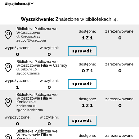
Więcej informacji
Wyszukiwanie:
Znalezione w bibliotekach: 4 .
Biblioteka Publiczna we
dostępne:
zarezerwowane:
Włoszczowie
1 z 1
0
ul. Kościuszki 11
29-100 Włoszczowa
wypożyczone:
w czytelni:
sprawdź
0
0
Biblioteka Publiczna we
dostępne:
zarezerwowane:
Włoszczowie Filia w Czarncy
0 z 1
0
ul. Szkolna 16
29-100 Czarnca
wypożyczone:
w czytelni:
sprawdź
1
0
Biblioteka Publiczna we
Włoszczowie Filia w
dostępne:
zarezerwowane:
Koniecznie
1 z 1
0
Konieczno 78
29-100 Konieczno
wypożyczone:
w czytelni:
sprawdź
0
0
Biblioteka Publiczna we
Włoszczowie Filia w
dostępne:
zarezerwowane:
Kurzelowie