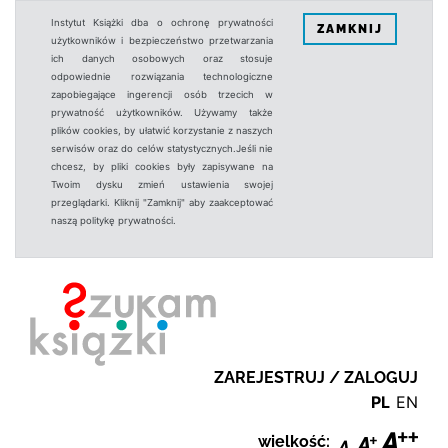
Instytut Książki dba o ochronę prywatności
ZAMKNIJ
użytkowników i bezpieczeństwo przetwarzania
ich danych osobowych oraz stosuje
odpowiednie rozwiązania technologiczne
zapobiegające ingerencji osób trzecich w
prywatność użytkowników. Używamy także
plików cookies, by ułatwić korzystanie z naszych
serwisów oraz do celów statystycznych.Jeśli nie
chcesz, by pliki cookies były zapisywane na
Twoim dysku zmień ustawienia swojej
przeglądarki. Kliknij "Zamknij" aby zaakceptować
naszą politykę prywatności.
ZAREJESTRUJ / ZALOGUJ
PL
EN
wielkość: