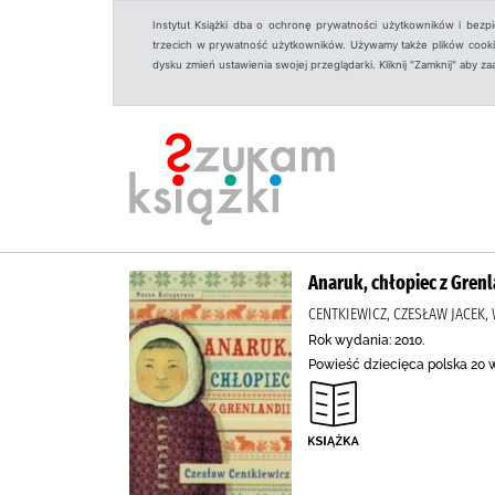
Instytut Książki dba o ochronę prywatności użytkowników i bezp
trzecich w prywatność użytkowników. Używamy także plików cookies
dysku zmień ustawienia swojej przeglądarki. Kliknij "Zamknij" aby z
Anaruk, chłopiec z Grenl
CENTKIEWICZ, CZESŁAW JACEK
Rok wydania: 2010.
Powieść dziecięca polska 20 w