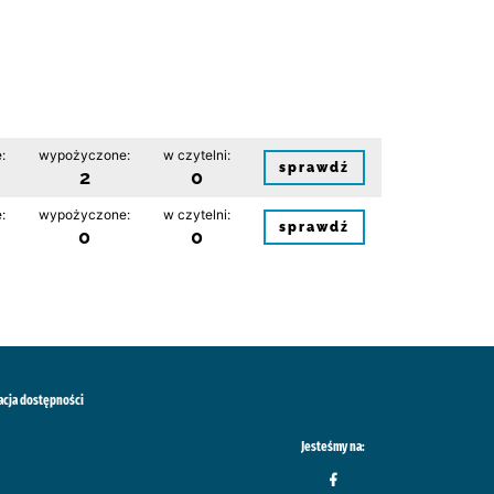
:
wypożyczone:
w czytelni:
sprawdź
2
0
:
wypożyczone:
w czytelni:
sprawdź
0
0
acja dostępności
Jesteśmy na: