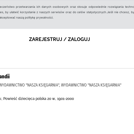
ieczeństwo przetwarzania ich danych osobowych oraz stosuje odpowiednie rozwiązania techno
, by ułatwić korzystanie z naszych serwisów oraz do celów statystycznych.Jeśli nie chcesz, by
aakceptować naszą politykę prywatności.
ZAREJESTRUJ / ZALOGUJ
andii
, WYDAWNICTWO "NASZA KSIĘGARNIA", WYDAWNICTWO "NASZA KSIĘGARNIA"
., Powieść dziecięca polska 20 w., 1901-2000