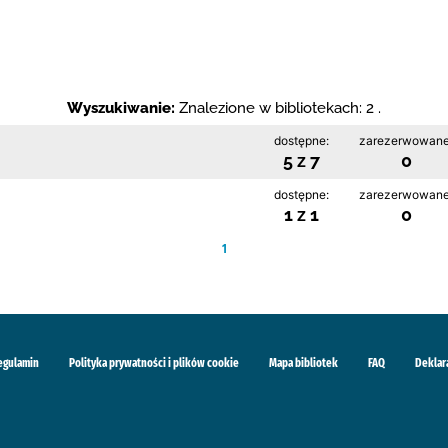
Wyszukiwanie:
Znalezione w bibliotekach: 2 .
dostępne:
zarezerwowane
5 z 7
0
dostępne:
zarezerwowane
1 z 1
0
1
egulamin
Polityka prywatności i plików cookie
Mapa bibliotek
FAQ
Deklar