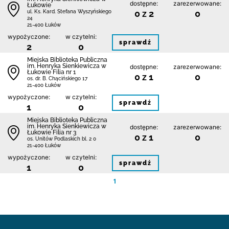
dostępne:
zarezerwowane:
Łukowie
0 z 2
0
ul. Ks. Kard. Stefana Wyszyńskiego
24
21-400 Łuków
wypożyczone:
w czytelni:
sprawdź
2
0
Miejska Biblioteka Publiczna
im. Henryka Sienkiewicza w
dostępne:
zarezerwowane:
Łukowie Filia nr 1
0 z 1
0
os. dr. B. Chącińskiego 17
21-400 Łuków
wypożyczone:
w czytelni:
sprawdź
1
0
Miejska Biblioteka Publiczna
im. Henryka Sienkiewicza w
dostępne:
zarezerwowane:
Łukowie Filia nr 3
0 z 1
0
os. Unitów Podlaskich bl. 2 0
21-400 Łuków
wypożyczone:
w czytelni:
sprawdź
1
0
1