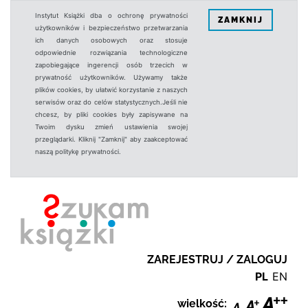
Instytut Książki dba o ochronę prywatności
ZAMKNIJ
użytkowników i bezpieczeństwo przetwarzania
ich danych osobowych oraz stosuje
odpowiednie rozwiązania technologiczne
zapobiegające ingerencji osób trzecich w
prywatność użytkowników. Używamy także
plików cookies, by ułatwić korzystanie z naszych
serwisów oraz do celów statystycznych.Jeśli nie
chcesz, by pliki cookies były zapisywane na
Twoim dysku zmień ustawienia swojej
przeglądarki. Kliknij "Zamknij" aby zaakceptować
naszą politykę prywatności.
ZAREJESTRUJ / ZALOGUJ
PL
EN
wielkość: