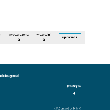
:
wypożyczone:
w czytelni:
sprawdź
0
0
acja dostępności
Jesteśmy na:
v.1.4.0 created by IK & H7