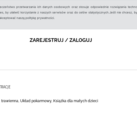
ieczeństwo przetwarzania ich danych osobowych oraz stosuje odpowiednie rozwiązania techno
, by ułatwić korzystanie z naszych serwisów oraz do celów statystycznych.Jeśli nie chcesz, by
aakceptować naszą politykę prywatności.
ZAREJESTRUJ / ZALOGUJ
TRACJE
 trawienna, Układ pokarmowy, Książka dla małych dzieci