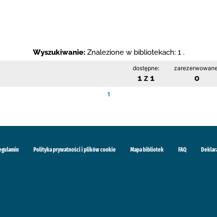
Wyszukiwanie:
Znalezione w bibliotekach: 1 .
dostępne:
zarezerwowane
1 z 1
0
1
egulamin
Polityka prywatności i plików cookie
Mapa bibliotek
FAQ
Deklar