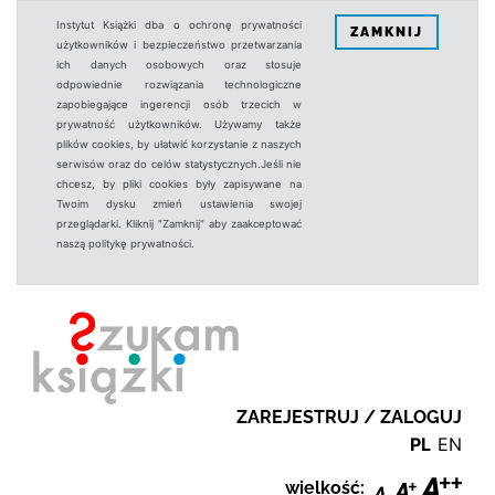
Instytut Książki dba o ochronę prywatności
ZAMKNIJ
użytkowników i bezpieczeństwo przetwarzania
ich danych osobowych oraz stosuje
odpowiednie rozwiązania technologiczne
zapobiegające ingerencji osób trzecich w
prywatność użytkowników. Używamy także
plików cookies, by ułatwić korzystanie z naszych
serwisów oraz do celów statystycznych.Jeśli nie
chcesz, by pliki cookies były zapisywane na
Twoim dysku zmień ustawienia swojej
przeglądarki. Kliknij "Zamknij" aby zaakceptować
naszą politykę prywatności.
ZAREJESTRUJ / ZALOGUJ
PL
EN
wielkość: