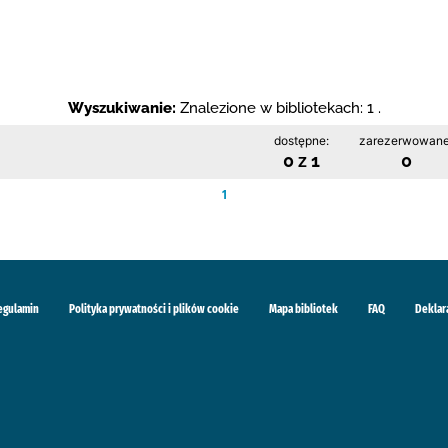
Wyszukiwanie:
Znalezione w bibliotekach: 1 .
dostępne:
zarezerwowane
0 z 1
0
1
egulamin
Polityka prywatności i plików cookie
Mapa bibliotek
FAQ
Deklar