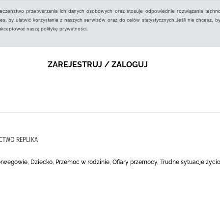
ieczeństwo przetwarzania ich danych osobowych oraz stosuje odpowiednie rozwiązania techno
, by ułatwić korzystanie z naszych serwisów oraz do celów statystycznych.Jeśli nie chcesz, by
aakceptować naszą politykę prywatności.
ZAREJESTRUJ / ZALOGUJ
CTWO REPLIKA
Norwegowie, Dziecko, Przemoc w rodzinie, Ofiary przemocy, Trudne sytuacje życ