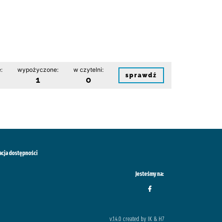
:
wypożyczone:
w czytelni:
sprawdź
1
0
acja dostępności
Jesteśmy na:
v.1.4.0 created by IK & H7