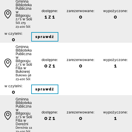
Gminna
Biblioteka
Publiczna
dostępne:
zarezerwowane:
wypożyczone:
w
Biłgoraju
1 z 1
0
0
z/s w Soli
Sól 279
23-400 Sól
w czytelni:
sprawdź
0
Gminna
Biblioteka
Publiczna
w
dostępne:
zarezerwowane:
wypożyczone:
Biłgoraju
z/s w Soli
0 z 1
0
1
Filia w
Bukowej
Bukowa 98
23-400 Sól
w czytelni:
sprawdź
0
Gminna
Biblioteka
Publiczna
w
dostępne:
zarezerwowane:
wypożyczone:
Biłgoraju
z/s w Soli
0 z 1
0
1
Filia w
Dereźni
Dereźnia 1a
23-400 Sól