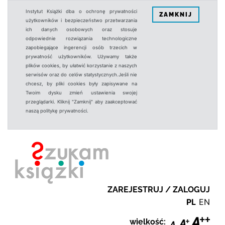
Instytut Książki dba o ochronę prywatności
ZAMKNIJ
użytkowników i bezpieczeństwo przetwarzania
ich danych osobowych oraz stosuje
odpowiednie rozwiązania technologiczne
zapobiegające ingerencji osób trzecich w
prywatność użytkowników. Używamy także
plików cookies, by ułatwić korzystanie z naszych
serwisów oraz do celów statystycznych.Jeśli nie
chcesz, by pliki cookies były zapisywane na
Twoim dysku zmień ustawienia swojej
przeglądarki. Kliknij "Zamknij" aby zaakceptować
naszą politykę prywatności.
ZAREJESTRUJ / ZALOGUJ
PL
EN
wielkość: