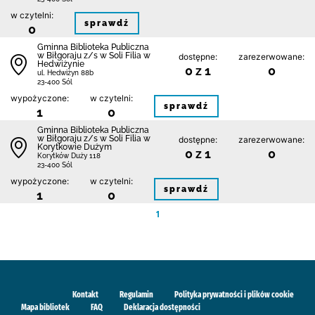
w czytelni:
sprawdź
0
Gminna Biblioteka Publiczna
w Biłgoraju z/s w Soli Filia w
dostępne:
zarezerwowane:
Hedwiżynie
0 z 1
0
ul. Hedwiżyn 88b
23-400 Sól
wypożyczone:
w czytelni:
sprawdź
1
0
Gminna Biblioteka Publiczna
w Biłgoraju z/s w Soli Filia w
dostępne:
zarezerwowane:
Korytkowie Dużym
0 z 1
0
Korytków Duży 118
23-400 Sól
wypożyczone:
w czytelni:
sprawdź
1
0
1
Kontakt
Regulamin
Polityka prywatności i plików cookie
Mapa bibliotek
FAQ
Deklaracja dostępności