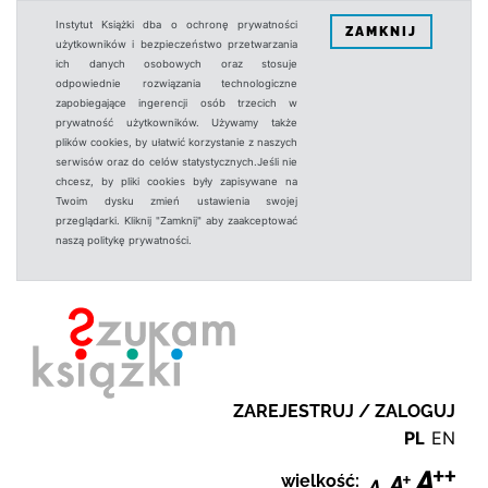
Instytut Książki dba o ochronę prywatności
ZAMKNIJ
użytkowników i bezpieczeństwo przetwarzania
ich danych osobowych oraz stosuje
odpowiednie rozwiązania technologiczne
zapobiegające ingerencji osób trzecich w
prywatność użytkowników. Używamy także
plików cookies, by ułatwić korzystanie z naszych
serwisów oraz do celów statystycznych.Jeśli nie
chcesz, by pliki cookies były zapisywane na
Twoim dysku zmień ustawienia swojej
przeglądarki. Kliknij "Zamknij" aby zaakceptować
naszą politykę prywatności.
ZAREJESTRUJ / ZALOGUJ
PL
EN
wielkość: