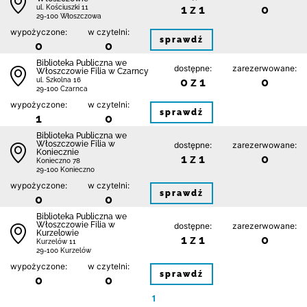
1 z 1
0
ul. Kościuszki 11
29-100 Włoszczowa
wypożyczone:
w czytelni:
sprawdź
0
0
Biblioteka Publiczna we
dostępne:
zarezerwowane:
Włoszczowie Filia w Czarncy
0 z 1
0
ul. Szkolna 16
29-100 Czarnca
wypożyczone:
w czytelni:
sprawdź
1
0
Biblioteka Publiczna we
Włoszczowie Filia w
dostępne:
zarezerwowane:
Koniecznie
1 z 1
0
Konieczno 78
29-100 Konieczno
wypożyczone:
w czytelni:
sprawdź
0
0
Biblioteka Publiczna we
Włoszczowie Filia w
dostępne:
zarezerwowane:
Kurzelowie
1 z 1
0
Kurzelów 11
29-100 Kurzelów
wypożyczone:
w czytelni:
sprawdź
0
0
1