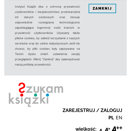
Instytut Książki dba o ochronę prywatności
ZAMKNIJ
użytkowników i bezpieczeństwo przetwarzania
ich danych osobowych oraz stosuje
odpowiednie rozwiązania technologiczne
zapobiegające ingerencji osób trzecich w
prywatność użytkowników. Używamy także
plików cookies, by ułatwić korzystanie z naszych
serwisów oraz do celów statystycznych.Jeśli nie
chcesz, by pliki cookies były zapisywane na
Twoim dysku zmień ustawienia swojej
przeglądarki. Kliknij "Zamknij" aby zaakceptować
naszą politykę prywatności.
ZAREJESTRUJ / ZALOGUJ
PL
EN
wielkość: