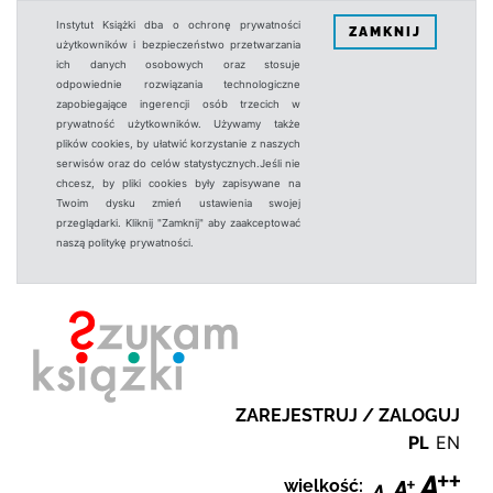
Instytut Książki dba o ochronę prywatności
ZAMKNIJ
użytkowników i bezpieczeństwo przetwarzania
ich danych osobowych oraz stosuje
odpowiednie rozwiązania technologiczne
zapobiegające ingerencji osób trzecich w
prywatność użytkowników. Używamy także
plików cookies, by ułatwić korzystanie z naszych
serwisów oraz do celów statystycznych.Jeśli nie
chcesz, by pliki cookies były zapisywane na
Twoim dysku zmień ustawienia swojej
przeglądarki. Kliknij "Zamknij" aby zaakceptować
naszą politykę prywatności.
ZAREJESTRUJ / ZALOGUJ
PL
EN
wielkość: