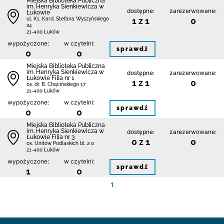
Miejska Biblioteka Publiczna
im. Henryka Sienkiewicza w
dostępne:
zarezerwowane:
Łukowie
1 z 1
0
ul. Ks. Kard. Stefana Wyszyńskiego
24
21-400 Łuków
wypożyczone:
w czytelni:
sprawdź
0
0
Miejska Biblioteka Publiczna
im. Henryka Sienkiewicza w
dostępne:
zarezerwowane:
Łukowie Filia nr 1
1 z 1
0
os. dr. B. Chącińskiego 17
21-400 Łuków
wypożyczone:
w czytelni:
sprawdź
0
0
Miejska Biblioteka Publiczna
im. Henryka Sienkiewicza w
dostępne:
zarezerwowane:
Łukowie Filia nr 3
0 z 1
0
os. Unitów Podlaskich bl. 2 0
21-400 Łuków
wypożyczone:
w czytelni:
sprawdź
1
0
1