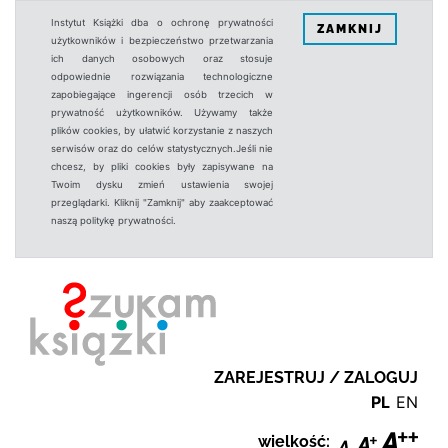
Instytut Książki dba o ochronę prywatności
ZAMKNIJ
użytkowników i bezpieczeństwo przetwarzania
ich danych osobowych oraz stosuje
odpowiednie rozwiązania technologiczne
zapobiegające ingerencji osób trzecich w
prywatność użytkowników. Używamy także
plików cookies, by ułatwić korzystanie z naszych
serwisów oraz do celów statystycznych.Jeśli nie
chcesz, by pliki cookies były zapisywane na
Twoim dysku zmień ustawienia swojej
przeglądarki. Kliknij "Zamknij" aby zaakceptować
naszą politykę prywatności.
ZAREJESTRUJ / ZALOGUJ
PL
EN
wielkość: