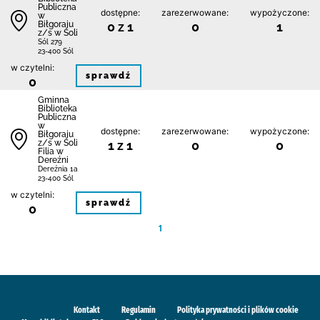
Publiczna
dostępne:
zarezerwowane:
wypożyczone:
w
Biłgoraju
0 z 1
0
1
z/s w Soli
Sól 279
23-400 Sól
w czytelni:
sprawdź
0
Gminna
Biblioteka
Publiczna
w
dostępne:
zarezerwowane:
wypożyczone:
Biłgoraju
z/s w Soli
1 z 1
0
0
Filia w
Dereźni
Dereźnia 1a
23-400 Sól
w czytelni:
sprawdź
0
1
Kontakt
Regulamin
Polityka prywatności i plików cookie