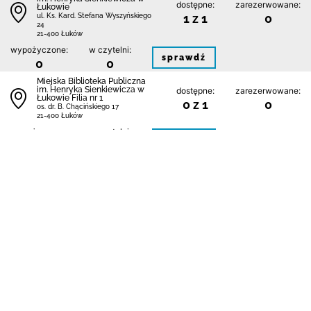
dostępne:
zarezerwowane:
Łukowie
1 z 1
0
ul. Ks. Kard. Stefana Wyszyńskiego
24
21-400 Łuków
wypożyczone:
w czytelni:
sprawdź
0
0
Miejska Biblioteka Publiczna
im. Henryka Sienkiewicza w
dostępne:
zarezerwowane:
Łukowie Filia nr 1
0 z 1
0
os. dr. B. Chącińskiego 17
21-400 Łuków
wypożyczone:
w czytelni:
sprawdź
1
0
Miejska Biblioteka Publiczna
im. Henryka Sienkiewicza w
dostępne:
zarezerwowane:
Łukowie Filia nr 2
1 z 1
0
ul. Siedlecka 56
21-400 Łuków
wypożyczone:
w czytelni:
sprawdź
0
0
Miejska Biblioteka Publiczna
im. Henryka Sienkiewicza w
dostępne:
zarezerwowane:
Łukowie Filia nr 3
0 z 1
0
os. Unitów Podlaskich bl. 2 0
21-400 Łuków
wypożyczone:
w czytelni:
sprawdź
1
0