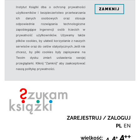
Instytut Książki dba o ochronę prywatności
ZAMKNIJ
użytkowników i bezpieczeństwo przetwarzania
ich danych osobowych oraz stosuje
odpowiednie rozwiązania technologiczne
zapobiegające ingerencji osób trzecich w
prywatność użytkowników. Używamy także
plików cookies, by ułatwić korzystanie z naszych
serwisów oraz do celów statystycznych.Jeśli nie
chcesz, by pliki cookies były zapisywane na
Twoim dysku zmień ustawienia swojej
przeglądarki. Kliknij "Zamknij" aby zaakceptować
naszą politykę prywatności.
ZAREJESTRUJ / ZALOGUJ
PL
EN
wielkość: