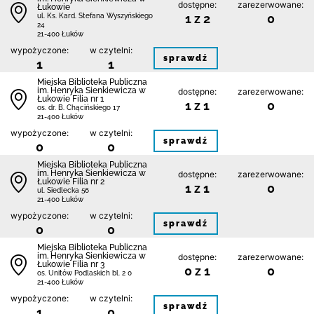
dostępne:
zarezerwowane:
Łukowie
1 z 2
0
ul. Ks. Kard. Stefana Wyszyńskiego
24
21-400 Łuków
wypożyczone:
w czytelni:
sprawdź
1
1
Miejska Biblioteka Publiczna
im. Henryka Sienkiewicza w
dostępne:
zarezerwowane:
Łukowie Filia nr 1
1 z 1
0
os. dr. B. Chącińskiego 17
21-400 Łuków
wypożyczone:
w czytelni:
sprawdź
0
0
Miejska Biblioteka Publiczna
im. Henryka Sienkiewicza w
dostępne:
zarezerwowane:
Łukowie Filia nr 2
1 z 1
0
ul. Siedlecka 56
21-400 Łuków
wypożyczone:
w czytelni:
sprawdź
0
0
Miejska Biblioteka Publiczna
im. Henryka Sienkiewicza w
dostępne:
zarezerwowane:
Łukowie Filia nr 3
0 z 1
0
os. Unitów Podlaskich bl. 2 0
21-400 Łuków
wypożyczone:
w czytelni:
sprawdź
1
0