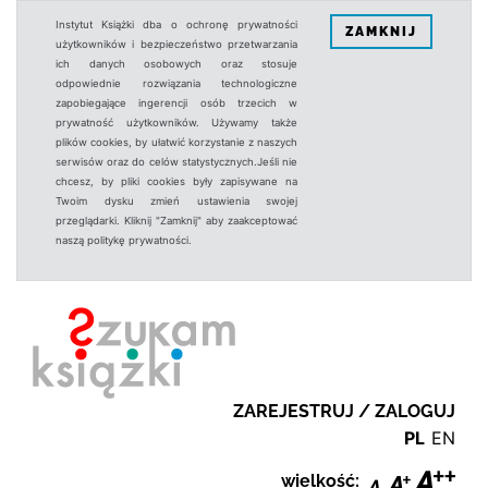
Instytut Książki dba o ochronę prywatności
ZAMKNIJ
użytkowników i bezpieczeństwo przetwarzania
ich danych osobowych oraz stosuje
odpowiednie rozwiązania technologiczne
zapobiegające ingerencji osób trzecich w
prywatność użytkowników. Używamy także
plików cookies, by ułatwić korzystanie z naszych
serwisów oraz do celów statystycznych.Jeśli nie
chcesz, by pliki cookies były zapisywane na
Twoim dysku zmień ustawienia swojej
przeglądarki. Kliknij "Zamknij" aby zaakceptować
naszą politykę prywatności.
ZAREJESTRUJ / ZALOGUJ
PL
EN
wielkość: