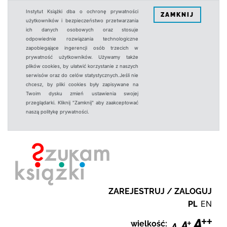
Instytut Książki dba o ochronę prywatności
ZAMKNIJ
użytkowników i bezpieczeństwo przetwarzania
ich danych osobowych oraz stosuje
odpowiednie rozwiązania technologiczne
zapobiegające ingerencji osób trzecich w
prywatność użytkowników. Używamy także
plików cookies, by ułatwić korzystanie z naszych
serwisów oraz do celów statystycznych.Jeśli nie
chcesz, by pliki cookies były zapisywane na
Twoim dysku zmień ustawienia swojej
przeglądarki. Kliknij "Zamknij" aby zaakceptować
naszą politykę prywatności.
ZAREJESTRUJ / ZALOGUJ
PL
EN
wielkość: