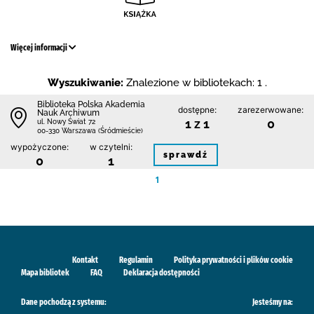
Więcej informacji
Wyszukiwanie:
Znalezione w bibliotekach: 1 .
Biblioteka Polska Akademia
dostępne:
zarezerwowane:
Nauk Archiwum
1 z 1
0
ul. Nowy Świat 72
00-330 Warszawa (Śródmieście)
wypożyczone:
w czytelni:
sprawdź
0
1
1
Kontakt
Regulamin
Polityka prywatności i plików cookie
Mapa bibliotek
FAQ
Deklaracja dostępności
Dane pochodzą z systemu:
Jesteśmy na: