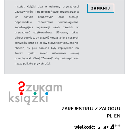
Instytut Książki dba o ochronę prywatności
ZAMKNIJ
użytkowników i bezpieczeństwo przetwarzania
ich danych osobowych oraz stosuje
odpowiednie rozwiązania technologiczne
zapobiegające ingerencji osób trzecich w
prywatność użytkowników. Używamy także
plików cookies, by ułatwić korzystanie z naszych
serwisów oraz do celów statystycznych.Jeśli nie
chcesz, by pliki cookies były zapisywane na
Twoim dysku zmień ustawienia swojej
przeglądarki. Kliknij "Zamknij" aby zaakceptować
naszą politykę prywatności.
ZAREJESTRUJ / ZALOGUJ
PL
EN
wielkość: