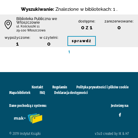
Wyszukiwanie:
Znalezione w bibliotekach: 1 .
Biblioteka Publiczna we
dostępne:
zarezerwowane:
Włoszczowie
0 z 1
0
ul. Kościuszki 11
29-100 Włoszczowa
wypożyczone:
w czytelni:
sprawdź
1
0
1
Kontakt
Regulamin
Polityka prywatności i plików cookie
Mapa bibliotek
FAQ
Deklaracja dostępności
Dane pochodzą z systemu:
Jesteśmy na:
© 2019 Instytut Książki
v.1.4.0 created by IK & H7