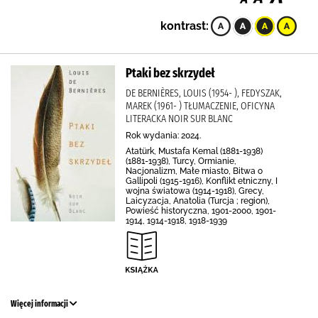
kontrast:
Ptaki bez skrzydeł
DE BERNIÈRES, LOUIS (1954- ), FEDYSZAK,
MAREK (1961- ) TŁUMACZENIE, OFICYNA
LITERACKA NOIR SUR BLANC
Rok wydania: 2024.
Atatürk, Mustafa Kemal (1881-1938)
(1881-1938), Turcy, Ormianie,
Nacjonalizm, Małe miasto, Bitwa o
Gallipoli (1915-1916), Konflikt etniczny, I
wojna światowa (1914-1918), Grecy,
Laicyzacja, Anatolia (Turcja ; region),
Powieść historyczna, 1901-2000, 1901-
1914, 1914-1918, 1918-1939
Więcej informacji