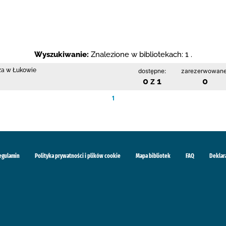
Wyszukiwanie:
Znalezione w bibliotekach: 1 .
cza w Łukowie
dostępne:
zarezerwowane
0 z 1
0
1
egulamin
Polityka prywatności i plików cookie
Mapa bibliotek
FAQ
Deklar