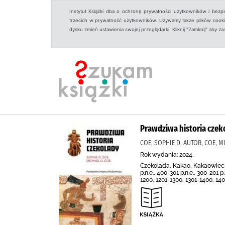
Instytut Książki dba o ochronę prywatności użytkowników i bezp
trzecich w prywatność użytkowników. Używamy także plików cookies
dysku zmień ustawienia swojej przeglądarki. Kliknij "Zamknij" aby z
Prawdziwa historia czek
COE, SOPHIE D. AUTOR, COE, 
Rok wydania: 2024.
Czekolada, Kakao, Kakaowiec, K
p.n.e., 400-301 p.n.e., 300-201 
1200, 1201-1300, 1301-1400, 14