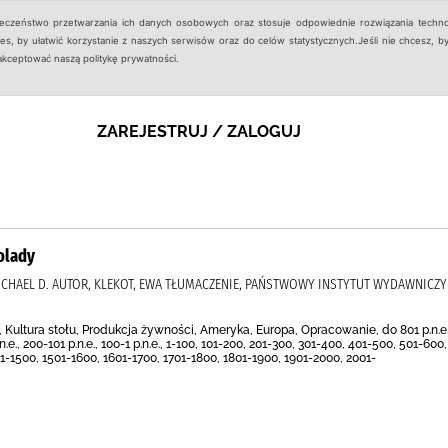
ieczeństwo przetwarzania ich danych osobowych oraz stosuje odpowiednie rozwiązania techno
, by ułatwić korzystanie z naszych serwisów oraz do celów statystycznych.Jeśli nie chcesz, by
aakceptować naszą politykę prywatności.
ZAREJESTRUJ / ZALOGUJ
olady
MICHAEL D. AUTOR, KLEKOT, EWA TŁUMACZENIE, PAŃSTWOWY INSTYTUT WYDAWNICZY
ultura stołu, Produkcja żywności, Ameryka, Europa, Opracowanie, do 801 p.n.e., 80
p.n.e., 200-101 p.n.e., 100-1 p.n.e., 1-100, 101-200, 201-300, 301-400, 401-500, 501-6
01-1500, 1501-1600, 1601-1700, 1701-1800, 1801-1900, 1901-2000, 2001-