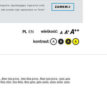
logiczne zapobiegające ingerencji osób
ZAMKNIJ
 pliki cookies były zapisywane na Twoim
PL
EN
wielkość:
kontrast:
0-701 p.n.e., 700-601 p.n.e., 600-501 p.n.e., 500-401
00, 601-700, 701-800, 801-900, 901-1000, 1001-1100, 1101-