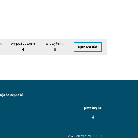
:
wypożyczone:
w czytelni:
sprawdź
1
0
acja dostępności
Jesteśmy na:
v.1.4.0 created by IK & H7