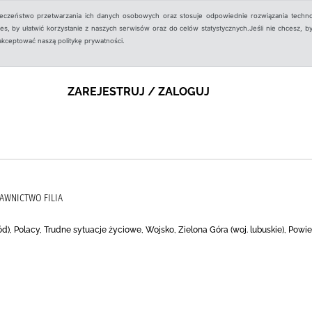
ieczeństwo przetwarzania ich danych osobowych oraz stosuje odpowiednie rozwiązania techno
, by ułatwić korzystanie z naszych serwisów oraz do celów statystycznych.Jeśli nie chcesz, by
aakceptować naszą politykę prywatności.
ZAREJESTRUJ / ZALOGUJ
AWNICTWO FILIA
), Polacy, Trudne sytuacje życiowe, Wojsko, Zielona Góra (woj. lubuskie), Powie