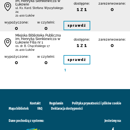
im. Henryka Sienkiewicza w
dostępne:
zarezerwowane:
Łukowie
1 z 1
0
ul. Ks. Kard. Stefana Wyszyńskiego
24
21-400 Łuków
wypożyczone:
w czytelni:
sprawdź
0
0
Miejska Biblioteka Publiczna
im. Henryka Sienkiewicza w
dostępne:
zarezerwowane:
Łukowie Filia nr 1
1 z 1
0
os. dr. B. Chącińskiego 17
21-400 Łuków
wypożyczone:
w czytelni:
sprawdź
0
0
1
Kontakt
Regulamin
Polityka prywatności i plików cookie
Mapa bibliotek
FAQ
Deklaracja dostępności
Dane pochodzą z systemu:
Jesteśmy na: