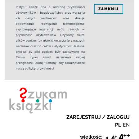
Instytut Książki dba o ochronę prywatności
ZAMKNIJ
użytkowników i bezpieczeństwo przetwarzania
ich danych osobowych oraz stosuje
odpowiednie rozwiązania technologiczne
zapobiegające ingerencji osób trzecich w
prywatność użytkowników. Używamy także
plików cookies, by ułatwić korzystanie z naszych
serwisów oraz do celów statystycznych.Jeśli nie
chcesz, by pliki cookies były zapisywane na
Twoim dysku zmień ustawienia swojej
przeglądarki. Kliknij "Zamknij" aby zaakceptować
naszą politykę prywatności.
ZAREJESTRUJ / ZALOGUJ
PL
EN
wielkość: