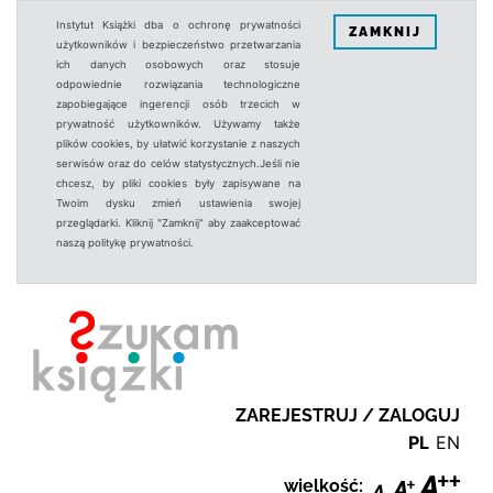
Instytut Książki dba o ochronę prywatności
ZAMKNIJ
użytkowników i bezpieczeństwo przetwarzania
ich danych osobowych oraz stosuje
odpowiednie rozwiązania technologiczne
zapobiegające ingerencji osób trzecich w
prywatność użytkowników. Używamy także
plików cookies, by ułatwić korzystanie z naszych
serwisów oraz do celów statystycznych.Jeśli nie
chcesz, by pliki cookies były zapisywane na
Twoim dysku zmień ustawienia swojej
przeglądarki. Kliknij "Zamknij" aby zaakceptować
naszą politykę prywatności.
ZAREJESTRUJ / ZALOGUJ
PL
EN
wielkość: