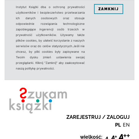
Instytut Książki dba o ochronę prywatności
ZAMKNIJ
użytkowników i bezpieczeństwo przetwarzania
ich danych osobowych oraz stosuje
odpowiednie rozwiązania technologiczne
zapobiegające ingerencji osób trzecich w
prywatność użytkowników. Używamy także
plików cookies, by ułatwić korzystanie z naszych
serwisów oraz do celów statystycznych.Jeśli nie
chcesz, by pliki cookies były zapisywane na
Twoim dysku zmień ustawienia swojej
przeglądarki. Kliknij "Zamknij" aby zaakceptować
naszą politykę prywatności.
ZAREJESTRUJ / ZALOGUJ
PL
EN
wielkość: