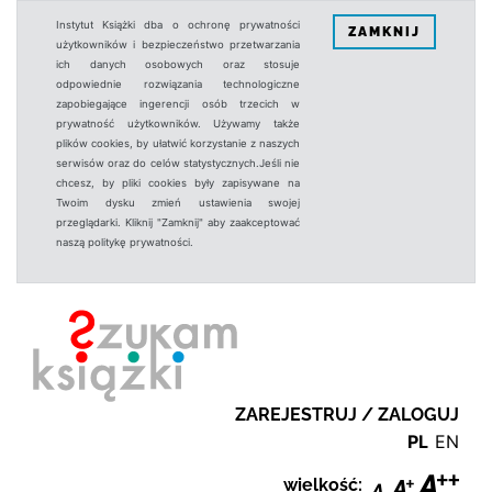
Instytut Książki dba o ochronę prywatności
ZAMKNIJ
użytkowników i bezpieczeństwo przetwarzania
ich danych osobowych oraz stosuje
odpowiednie rozwiązania technologiczne
zapobiegające ingerencji osób trzecich w
prywatność użytkowników. Używamy także
plików cookies, by ułatwić korzystanie z naszych
serwisów oraz do celów statystycznych.Jeśli nie
chcesz, by pliki cookies były zapisywane na
Twoim dysku zmień ustawienia swojej
przeglądarki. Kliknij "Zamknij" aby zaakceptować
naszą politykę prywatności.
ZAREJESTRUJ / ZALOGUJ
PL
EN
wielkość: