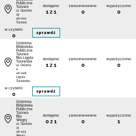
Publiczna
dostępne:
zarezerwowane:
wypożyczone:
Turawa
1 z 1
0
0
ul. Opolska
33
46-045
Turawa
w czytelni:
sprawdź
0
Gminnna
Biblioteka
Publiczna
Turawa
filia Ligota
dostępne:
zarezerwowane:
wypożyczone:
Turawska
1 z 1
0
0
ul. Główna
4
46-046
Ligota
Turawska
w czytelni:
sprawdź
0
Gminnna
Biblioteka
Publiczna
Turawa
dostępne:
zarezerwowane:
wypożyczone:
filia
Węgry
0 z 1
0
1
ul. Opolska
31
46-023
Węgry