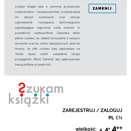
Instytut Książki dba o ochronę prywatności
ZAMKNIJ
użytkowników i bezpieczeństwo przetwarzania
ich danych osobowych oraz stosuje
odpowiednie rozwiązania technologiczne
zapobiegające ingerencji osób trzecich w
prywatność użytkowników. Używamy także
plików cookies, by ułatwić korzystanie z naszych
serwisów oraz do celów statystycznych.Jeśli nie
chcesz, by pliki cookies były zapisywane na
Twoim dysku zmień ustawienia swojej
przeglądarki. Kliknij "Zamknij" aby zaakceptować
naszą politykę prywatności.
ZAREJESTRUJ / ZALOGUJ
PL
EN
wielkość: