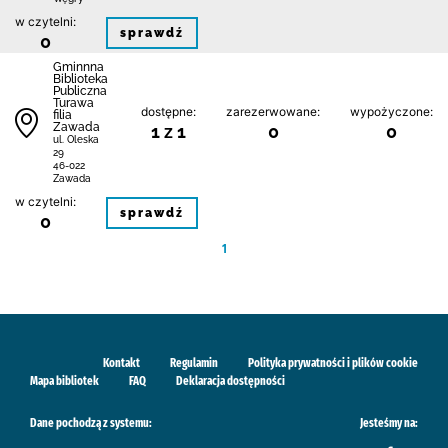
w czytelni:
sprawdź
0
Gminnna
Biblioteka
Publiczna
Turawa
dostępne:
zarezerwowane:
wypożyczone:
filia
Zawada
1 z 1
0
0
ul. Oleska
29
46-022
Zawada
w czytelni:
sprawdź
0
1
Kontakt
Regulamin
Polityka prywatności i plików cookie
Mapa bibliotek
FAQ
Deklaracja dostępności
Dane pochodzą z systemu:
Jesteśmy na: