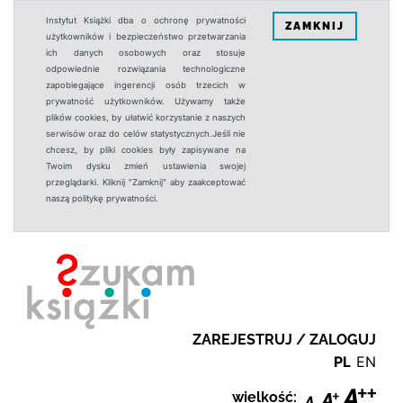
Instytut Książki dba o ochronę prywatności
ZAMKNIJ
użytkowników i bezpieczeństwo przetwarzania
ich danych osobowych oraz stosuje
odpowiednie rozwiązania technologiczne
zapobiegające ingerencji osób trzecich w
prywatność użytkowników. Używamy także
plików cookies, by ułatwić korzystanie z naszych
serwisów oraz do celów statystycznych.Jeśli nie
chcesz, by pliki cookies były zapisywane na
Twoim dysku zmień ustawienia swojej
przeglądarki. Kliknij "Zamknij" aby zaakceptować
naszą politykę prywatności.
ZAREJESTRUJ / ZALOGUJ
PL
EN
wielkość: