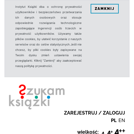
Instytut Książki dba o ochronę prywatności
ZAMKNIJ
użytkowników i bezpieczeństwo przetwarzania
ich danych osobowych oraz stosuje
odpowiednie rozwiązania technologiczne
zapobiegające ingerencji osób trzecich w
prywatność użytkowników. Używamy także
plików cookies, by ułatwić korzystanie z naszych
serwisów oraz do celów statystycznych.Jeśli nie
chcesz, by pliki cookies były zapisywane na
Twoim dysku zmień ustawienia swojej
przeglądarki. Kliknij "Zamknij" aby zaakceptować
naszą politykę prywatności.
ZAREJESTRUJ / ZALOGUJ
PL
EN
wielkość: