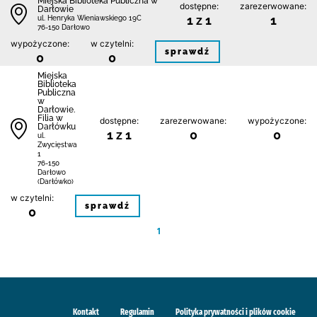
Miejska Biblioteka Publiczna w
dostępne:
zarezerwowane:
Darłowie
1 z 1
1
ul. Henryka Wieniawskiego 19C
76-150 Darłowo
wypożyczone:
w czytelni:
sprawdź
0
0
Miejska
Biblioteka
Publiczna
w
Darłowie.
Filia w
dostępne:
zarezerwowane:
wypożyczone:
Darłówku
1 z 1
0
0
ul.
Zwycięstwa
1
76-150
Darłowo
(Darłówko)
w czytelni:
sprawdź
0
1
Kontakt
Regulamin
Polityka prywatności i plików cookie