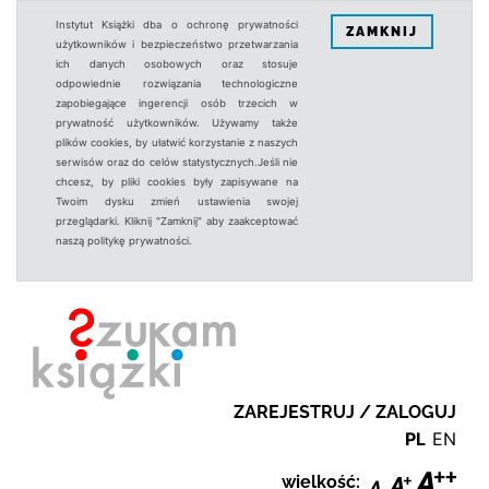
Instytut Książki dba o ochronę prywatności
ZAMKNIJ
użytkowników i bezpieczeństwo przetwarzania
ich danych osobowych oraz stosuje
odpowiednie rozwiązania technologiczne
zapobiegające ingerencji osób trzecich w
prywatność użytkowników. Używamy także
plików cookies, by ułatwić korzystanie z naszych
serwisów oraz do celów statystycznych.Jeśli nie
chcesz, by pliki cookies były zapisywane na
Twoim dysku zmień ustawienia swojej
przeglądarki. Kliknij "Zamknij" aby zaakceptować
naszą politykę prywatności.
ZAREJESTRUJ / ZALOGUJ
PL
EN
wielkość: