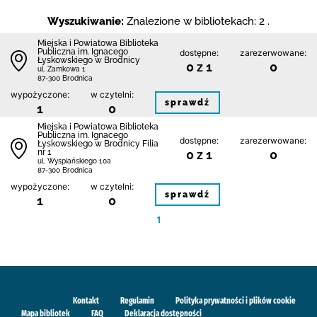
Wyszukiwanie:
Znalezione w bibliotekach: 2 .
Miejska i Powiatowa Biblioteka
Publiczna im. Ignacego
dostępne:
zarezerwowane:
Łyskowskiego w Brodnicy
0 z 1
0
ul. Zamkowa 1
87-300 Brodnica
wypożyczone:
w czytelni:
sprawdź
1
0
Miejska i Powiatowa Biblioteka
Publiczna im. Ignacego
dostępne:
zarezerwowane:
Łyskowskiego w Brodnicy Filia
nr 1
0 z 1
0
ul. Wyspiańskiego 10a
87-300 Brodnica
wypożyczone:
w czytelni:
sprawdź
1
0
1
Kontakt
Regulamin
Polityka prywatności i plików cookie
Mapa bibliotek
FAQ
Deklaracja dostępności