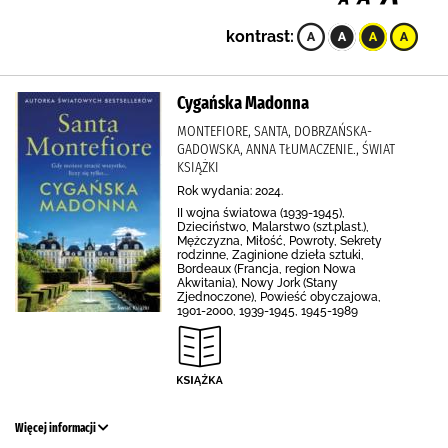
kontrast:
Cygańska Madonna
MONTEFIORE, SANTA, DOBRZAŃSKA-
GADOWSKA, ANNA TŁUMACZENIE., ŚWIAT
KSIĄŻKI
Rok wydania: 2024.
II wojna światowa (1939-1945),
Dzieciństwo, Malarstwo (szt.plast.),
Mężczyzna, Miłość, Powroty, Sekrety
rodzinne, Zaginione dzieła sztuki,
Bordeaux (Francja, region Nowa
Akwitania), Nowy Jork (Stany
Zjednoczone), Powieść obyczajowa,
1901-2000, 1939-1945, 1945-1989
Więcej informacji