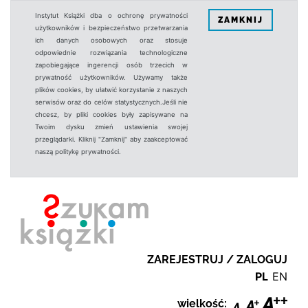
Instytut Książki dba o ochronę prywatności
ZAMKNIJ
użytkowników i bezpieczeństwo przetwarzania
ich danych osobowych oraz stosuje
odpowiednie rozwiązania technologiczne
zapobiegające ingerencji osób trzecich w
prywatność użytkowników. Używamy także
plików cookies, by ułatwić korzystanie z naszych
serwisów oraz do celów statystycznych.Jeśli nie
chcesz, by pliki cookies były zapisywane na
Twoim dysku zmień ustawienia swojej
przeglądarki. Kliknij "Zamknij" aby zaakceptować
naszą politykę prywatności.
ZAREJESTRUJ / ZALOGUJ
PL
EN
wielkość: