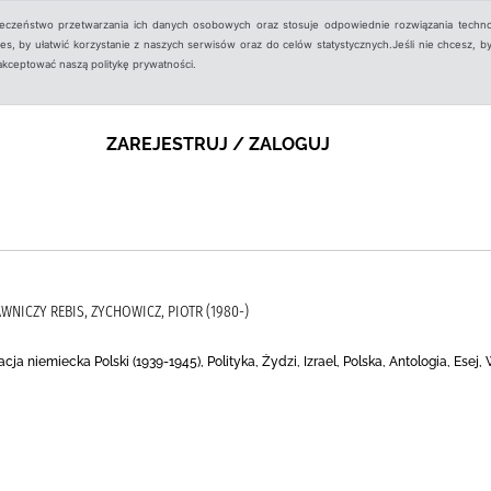
ieczeństwo przetwarzania ich danych osobowych oraz stosuje odpowiednie rozwiązania techno
, by ułatwić korzystanie z naszych serwisów oraz do celów statystycznych.Jeśli nie chcesz, by
aakceptować naszą politykę prywatności.
ZAREJESTRUJ / ZALOGUJ
NICZY REBIS, ZYCHOWICZ, PIOTR (1980-)
ja niemiecka Polski (1939-1945), Polityka, Żydzi, Izrael, Polska, Antologia, Esej