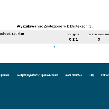
Wyszukiwanie:
Znalezione w bibliotekach: 1 .
sandrowie Łódzkim
dostępne:
zarezerwowane
0 z 1
0
1
egulamin
Polityka prywatności i plików cookie
Mapa bibliotek
FAQ
Deklar