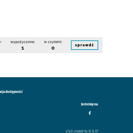
:
wypożyczone:
w czytelni:
sprawdź
1
0
acja dostępności
Jesteśmy na:
v.1.4.0 created by IK & H7