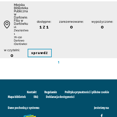
Miejska
Biblioteka
Publiczna
w
Darłowie.
Filia w
dostępne:
zarezerwowane:
wypożyczone:
Darłówku
1 z 1
0
0
ul.
Zwycięstwa
1
76-150
Darłowo
(Darłówko)
w czytelni:
sprawdź
0
1
Kontakt
Regulamin
Polityka prywatności i plików cookie
Mapa bibliotek
FAQ
Deklaracja dostępności
Dane pochodzą z systemu:
Jesteśmy na: