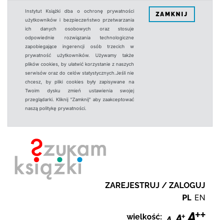
Instytut Książki dba o ochronę prywatności
ZAMKNIJ
użytkowników i bezpieczeństwo przetwarzania
ich danych osobowych oraz stosuje
odpowiednie rozwiązania technologiczne
zapobiegające ingerencji osób trzecich w
prywatność użytkowników. Używamy także
plików cookies, by ułatwić korzystanie z naszych
serwisów oraz do celów statystycznych.Jeśli nie
chcesz, by pliki cookies były zapisywane na
Twoim dysku zmień ustawienia swojej
przeglądarki. Kliknij "Zamknij" aby zaakceptować
naszą politykę prywatności.
ZAREJESTRUJ / ZALOGUJ
PL
EN
wielkość: