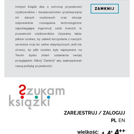
Instytut Książki dba o ochronę prywatności
ZAMKNIJ
użytkowników i bezpieczeństwo przetwarzania
ich danych osobowych oraz stosuje
odpowiednie rozwiązania technologiczne
zapobiegające ingerencji osób trzecich w
prywatność użytkowników. Używamy także
plików cookies, by ułatwić korzystanie z naszych
serwisów oraz do celów statystycznych.Jeśli nie
chcesz, by pliki cookies były zapisywane na
Twoim dysku zmień ustawienia swojej
przeglądarki. Kliknij "Zamknij" aby zaakceptować
naszą politykę prywatności.
ZAREJESTRUJ / ZALOGUJ
PL
EN
wielkość: