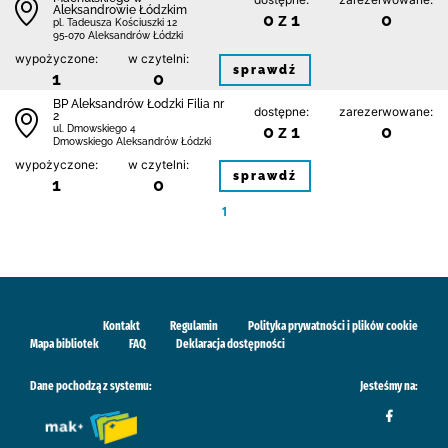
Aleksandrowie Łódzkim
0 z 1
0
pl. Tadeusza Kościuszki 12
95-070 Aleksandrów Łódzki
wypożyczone:
w czytelni:
sprawdź
1
0
BP Aleksandrów Łodzki Filia nr
dostępne:
zarezerwowane:
2
0 z 1
0
ul. Dmowskiego 4
Dmowskiego Aleksandrów Łódzki
wypożyczone:
w czytelni:
sprawdź
1
0
1
Kontakt
Regulamin
Polityka prywatności i plików cookie
Mapa bibliotek
FAQ
Deklaracja dostępności
Dane pochodzą z systemu:
Jesteśmy na: