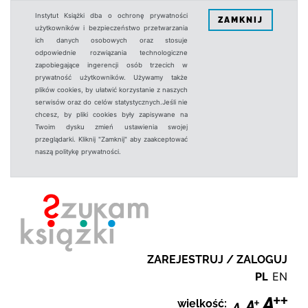
Instytut Książki dba o ochronę prywatności
ZAMKNIJ
użytkowników i bezpieczeństwo przetwarzania
ich danych osobowych oraz stosuje
odpowiednie rozwiązania technologiczne
zapobiegające ingerencji osób trzecich w
prywatność użytkowników. Używamy także
plików cookies, by ułatwić korzystanie z naszych
serwisów oraz do celów statystycznych.Jeśli nie
chcesz, by pliki cookies były zapisywane na
Twoim dysku zmień ustawienia swojej
przeglądarki. Kliknij "Zamknij" aby zaakceptować
naszą politykę prywatności.
ZAREJESTRUJ / ZALOGUJ
PL
EN
wielkość: