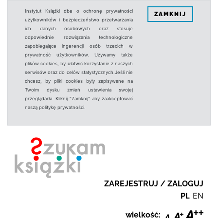
Instytut Książki dba o ochronę prywatności
ZAMKNIJ
użytkowników i bezpieczeństwo przetwarzania
ich danych osobowych oraz stosuje
odpowiednie rozwiązania technologiczne
zapobiegające ingerencji osób trzecich w
prywatność użytkowników. Używamy także
plików cookies, by ułatwić korzystanie z naszych
serwisów oraz do celów statystycznych.Jeśli nie
chcesz, by pliki cookies były zapisywane na
Twoim dysku zmień ustawienia swojej
przeglądarki. Kliknij "Zamknij" aby zaakceptować
naszą politykę prywatności.
ZAREJESTRUJ / ZALOGUJ
PL
EN
wielkość: