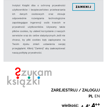
Instytut Książki dba o ochronę prywatności
ZAMKNIJ
użytkowników i bezpieczeństwo przetwarzania
ich danych osobowych oraz stosuje
odpowiednie rozwiązania technologiczne
zapobiegające ingerencji osób trzecich w
prywatność użytkowników. Używamy także
plików cookies, by ułatwić korzystanie z naszych
serwisów oraz do celów statystycznych.Jeśli nie
chcesz, by pliki cookies były zapisywane na
Twoim dysku zmień ustawienia swojej
przeglądarki. Kliknij "Zamknij" aby zaakceptować
naszą politykę prywatności.
ZAREJESTRUJ / ZALOGUJ
PL
EN
wielkość: