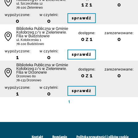
1 z 1
0
ul. Szczecińska 12
78-100 Zieleniewo
wypożyczone:
w czytelni:
sprawdź
0
0
Biblioteka Publiczna w Gminie
Kołobrzeg z/s w Zieleniewie.
dostępne:
zarezerwowane:
Filia w Budzistowie
0 z 1
0
ul. Kołobrzeska 1
78-100 Budzistowo
wypożyczone:
w czytelni:
sprawdź
1
0
Biblioteka Publiczna w Gminie
Kołobrzeg z/s w Zieleniewie.
dostępne:
zarezerwowane:
Filia w Drzonowie
0 z 1
0
Drzonowo 60
78-133 Drzonowo
wypożyczone:
w czytelni:
sprawdź
1
0
1
Kontakt
Regulamin
Polityka prywatności i plików cookie