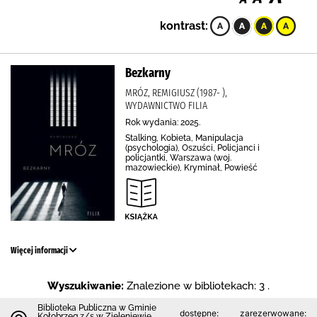
kontrast:
Bezkarny
MRÓZ, REMIGIUSZ (1987- ),
WYDAWNICTWO FILIA
Rok wydania: 2025.
Stalking, Kobieta, Manipulacja
(psychologia), Oszuści, Policjanci i
policjantki, Warszawa (woj.
mazowieckie), Kryminał, Powieść
Więcej informacji
Wyszukiwanie:
Znalezione w bibliotekach: 3 .
Biblioteka Publiczna w Gminie
dostępne:
zarezerwowane:
Kołobrzeg z/s w Zieleniewie