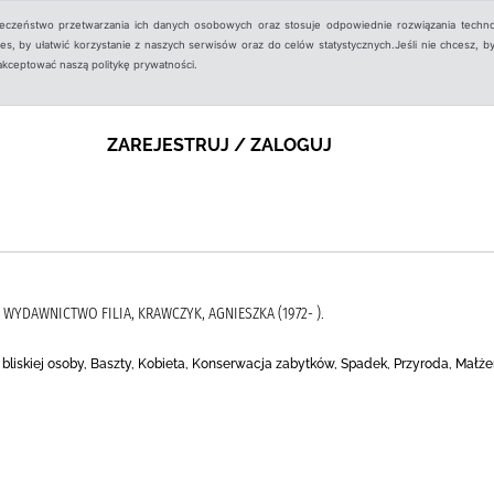
ieczeństwo przetwarzania ich danych osobowych oraz stosuje odpowiednie rozwiązania techno
, by ułatwić korzystanie z naszych serwisów oraz do celów statystycznych.Jeśli nie chcesz, by
aakceptować naszą politykę prywatności.
ZAREJESTRUJ / ZALOGUJ
, WYDAWNICTWO FILIA, KRAWCZYK, AGNIESZKA (1972- ).
 bliskiej osoby, Baszty, Kobieta, Konserwacja zabytków, Spadek, Przyroda, Mał