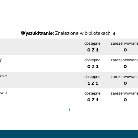
Wyszukiwanie:
Znalezione w bibliotekach: 4 .
dostępne:
zarezerwowane
0 z 1
0
cy
dostępne:
zarezerwowane
0 z 1
0
znie
dostępne:
zarezerwowane
1 z 1
0
owie
dostępne:
zarezerwowane
0 z 1
0
1