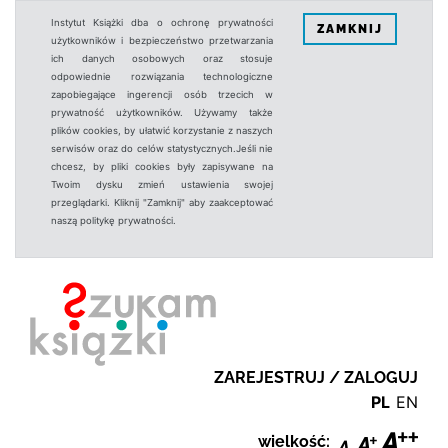
Instytut Książki dba o ochronę prywatności
ZAMKNIJ
użytkowników i bezpieczeństwo przetwarzania
ich danych osobowych oraz stosuje
odpowiednie rozwiązania technologiczne
zapobiegające ingerencji osób trzecich w
prywatność użytkowników. Używamy także
plików cookies, by ułatwić korzystanie z naszych
serwisów oraz do celów statystycznych.Jeśli nie
chcesz, by pliki cookies były zapisywane na
Twoim dysku zmień ustawienia swojej
przeglądarki. Kliknij "Zamknij" aby zaakceptować
naszą politykę prywatności.
ZAREJESTRUJ / ZALOGUJ
PL
EN
wielkość: